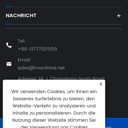
NACHRICHT
Tel:

+86-13777009159
Email:

sales@marshine.net
Adresse: Nr. 1, Changjiang South Road,

X
Beilun, Ningbo, Zhejiang, China
Wir verwenden Cookies, um Ihnen ein
besseres Surferlebnis zu bieten, den
Website-Verkehr zu analysieren und
Inhalte zu personalisieren. Durch die
Nutzung dieser Website stimmen Sie
der Verwendung von Cookies