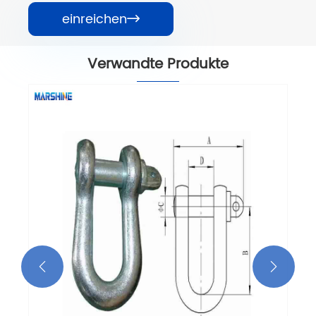
einreichen

Verwandte Produkte
Headboards für vier Bundle -Leiter
Mehr sehen >>

