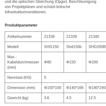
und die optischen Streichung (Opgw). Beschleunigung
von Projektplänen und schützt kritische
Infrastrukturinvestitionen.
Produktparameter
Artikelnummer
21338
21339
21340
Modell
SHD150
Shd150b
SHD200B
Max -
Kabeldurchmesser
Φ80
Φ150
Φ200
(mm)
Nennlast (KN)
5
Dimension (mm)
Φ150*100
Φ140*166
Φ180*240
Gewicht (kg)
3.6
4.5
12.5