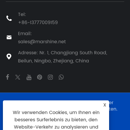
Tel:

+86-13777009159
Email:

sales@marshine.net
Adresse: Nr. 1, Changjiang South Road,

Beilun, Ningbo, Zhejiang, China
Copyright © 2025 Ningbo Marshine Power
X
Technology Co., Ltd. Alle Rechte vorbehalten.
Wir verwenden Cookies, um Ihnen ein
Links
|
Sitemap
|
RSS
|
XML
|
besseres Surferlebnis zu bieten, den
Datenschutzrichtlinie
|
Website-Verkehr zu analysieren und