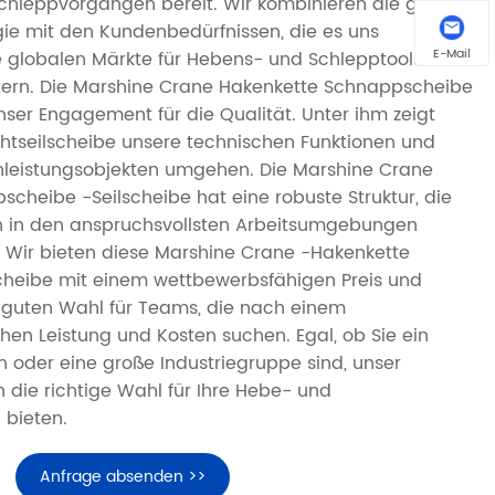
hleppvorgängen bereit. Wir kombinieren die gute
ie mit den Kundenbedürfnissen, die es uns
E-Mail
 globalen Märkte für Hebens- und Schlepptools
itern. Die Marshine Crane Hakenkette Schnappscheibe
nser Engagement für die Qualität. Unter ihm zeigt
ahtseilscheibe unsere technischen Funktionen und
chleistungsobjekten umgehen. Die Marshine Crane
cheibe -Seilscheibe hat eine robuste Struktur, die
ch in den anspruchsvollsten Arbeitsumgebungen
 Wir bieten diese Marshine Crane -Hakenkette
cheibe mit einem wettbewerbsfähigen Preis und
 guten Wahl für Teams, die nach einem
hen Leistung und Kosten suchen. Egal, ob Sie ein
 oder eine große Industriegruppe sind, unser
 die richtige Wahl für Ihre Hebe- und
 bieten.
Anfrage absenden >>