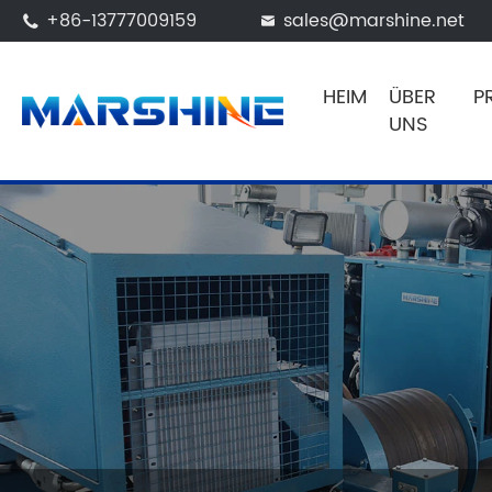
+86-13777009159
sales@marshine.net


HEIM
ÜBER
P
UNS