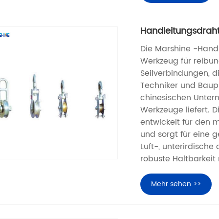
Handleitungsdraht
Die Marshine -Handl
Werkzeug für reibung
Seilverbindungen, d
Techniker und Baupr
chinesischen Unter
Werkzeuge liefert.
entwickelt für den
und sorgt für eine 
Luft-, unterirdisch
robuste Haltbarkeit 
Mehr sehen >>