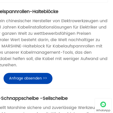
lspannrollen-Halteblöcke
ein chinesischer Hersteller von Elektrowerkzeugen und
0 Jahren Kabelinstallationslösungen für Elektriker und
er ganzen Welt zu wettbewerbsfähigen Preisen
raler Wert besteht darin, die Welt nachhaltiger zu
 MARSHINE-Halteblock für Kabelaufspannrollen mit
nes unserer Kabelmanagement-Tools, das den
abei helfen soll, die Kabel mit weniger Aufwand und
zureihen.
Anfrage absenden >>
-Schnappscheibe -Seilscheibe
tellt Marshine sichere und zuverlässige Werkzeuge für
WhatsApp