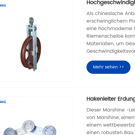
Hochgeschwindigke
Als chinesische Anb
erschwinglichem Pre
eine hochmoderne Lö
Riemenscheibe kombi
Materialien, um Gesc
Geschwindigkeitsvo
Mehr sehen >>
Hakenleiter Erdun
Dieser Marshine -Le
von Marshine, einem
einem wettbewerbsfä
einen robusten Bau 