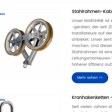
Stahlrahmen-Kabe
Unser MARSHINE ist 
-geräten, der seit 2
Installateure auf d
anbietet. Unser zent
machen. Und dieser
Stahlrahmen ist ei
Leitungsmonteuren d
höherer Effizienz auf
Mehr sehen >>
Kranhakenketten 
Seit vielen Jahren s