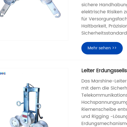
sichere Handhabung 
elektrische Risiken 
für Versorgungsfach
Haltbarkeit, Präzisi
Sicherheitsstandard
Mehr sehen >>
Leiter Erdungsseil
Das Marshine-Leiter 
mit dem die Sicherh
Telekommunikations
Hochspannungsumgeb
Riemenscheibe entwi
und Rigging -Lösunge
Erdungsmechanismen