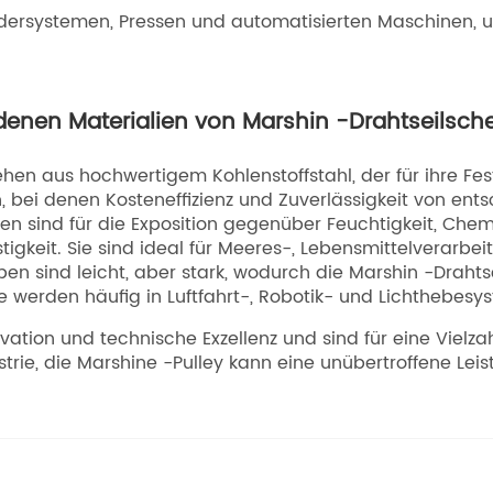
dersystemen, Pressen und automatisierten Maschinen, um
denen Materialien von Marshin -Drahtseilsch
n aus hochwertigem Kohlenstoffstahl, der für ihre Festig
bei denen Kosteneffizienz und Zuverlässigkeit von ent
en sind für die Exposition gegenüber Feuchtigkeit, Ch
gkeit. Sie sind ideal für Meeres-, Lebensmittelverarbe
n sind leicht, aber stark, wodurch die Marshin -Drahts
ie werden häufig in Luftfahrt-, Robotik- und Lichthebes
novation und technische Exzellenz und sind für eine Vie
rie, die Marshine -Pulley kann eine unübertroffene Leis