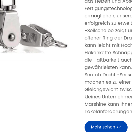
das Heben und Absc
Fertigungstechnolog
ermöglichen, unsere
erfolgreich zu erwe
-Seilscheibe zeigt u
offener Ring der Dr
kann leicht mit Ho
Hakenkette Schnapps
die Haltbarkeit au
gewährleisten kann.
Snatch Draht -Seils
machen es zu einer
Gleichgewicht zwisc
kleines Unternehmen
Marshine kann Ihnen
Takelanforderungen
Mehr sehen >>