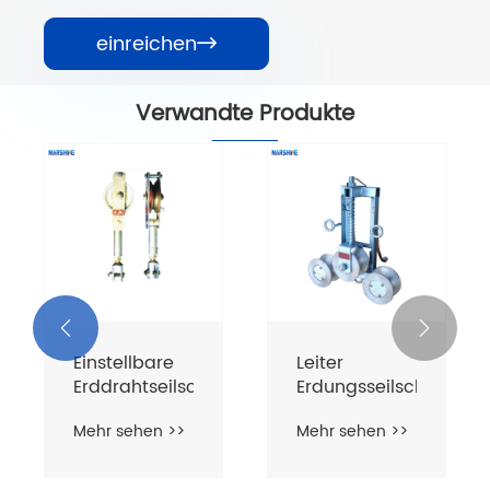
einreichen

Verwandte Produkte
Aluminiumdrahtseilscheibe
Edelstahldrahtseilsch
Block
mit Lager
Mehr sehen >>
Mehr sehen >>

