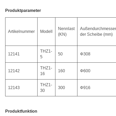
Produktparameter
Nennlast
Außendurchmesse
Artikelnummer
Modell
(KN)
der Scheibe (mm)
THZ1-
12141
50
Φ308
5
THZ1-
12142
160
Φ600
16
THZ1-
12143
300
Φ916
30
Produktfunktion