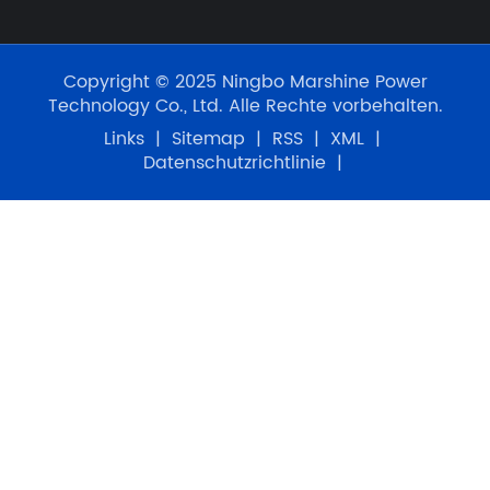
Copyright © 2025 Ningbo Marshine Power
Technology Co., Ltd. Alle Rechte vorbehalten.
Links
|
Sitemap
|
RSS
|
XML
|
Datenschutzrichtlinie
|