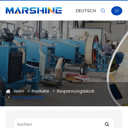
DEUTSCH


Heim
Produkte
Bespannungsblock
Drahtseilscheibe