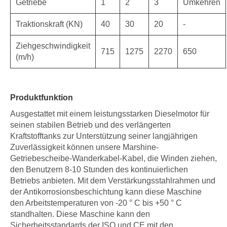
Getriebe
1
2
3
Umkehren
Traktionskraft (KN)
40
30
20
-
Ziehgeschwindigkeit
715
1275
2270
650
(m/h)
Produktfunktion
Ausgestattet mit einem leistungsstarken Dieselmotor für
seinen stabilen Betrieb und des verlängerten
Kraftstofftanks zur Unterstützung seiner langjährigen
Zuverlässigkeit können unsere Marshine-
Getriebescheibe-Wanderkabel-Kabel, die Winden ziehen,
den Benutzern 8-10 Stunden des kontinuierlichen
Betriebs anbieten. Mit dem Verstärkungsstahlrahmen und
der Antikorrosionsbeschichtung kann diese Maschine
den Arbeitstemperaturen von -20 ° C bis +50 ° C
standhalten. Diese Maschine kann den
Sicherheitsstandards der ISO und CE mit den