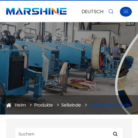
DEUTSCH


Heim
Produkte
Seilwinde
Traktorkabel Winde