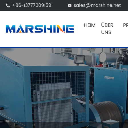
+86-13777009159
sales@marshine.net


HEIM
ÜBER
P
UNS