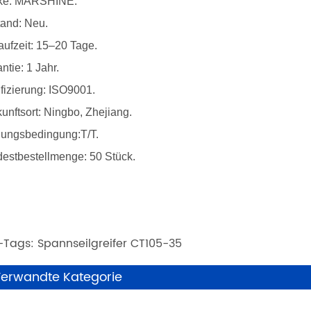
ke: MARSHINE.
tand: Neu.
aufzeit: 15–20 Tage.
ntie: 1 Jahr.
ifizierung: ISO9001.
unftsort: Ningbo, Zhejiang.
lungsbedingung:T/T.
estbestellmenge: 50 Stück.
-Tags: Spannseilgreifer CT105-35
erwandte Kategorie