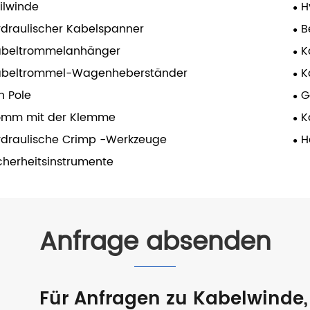
ilwinde
H
draulischer Kabelspanner
B
abeltrommelanhänger
K
abeltrommel-Wagenheberständer
K
n Pole
G
omm mit der Klemme
K
draulische Crimp -Werkzeuge
H
cherheitsinstrumente
Anfrage absenden
Für Anfragen zu Kabelwinde, 