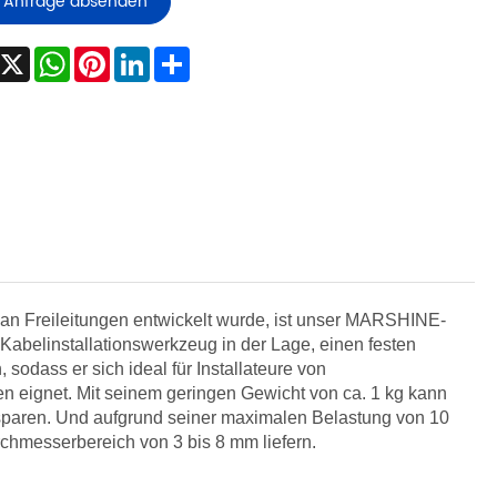
Anfrage absenden
Facebook
X
WhatsApp
Pinterest
LinkedIn
Share
an Freileitungen entwickelt wurde, ist unser MARSHINE-
abelinstallationswerkzeug in der Lage, einen festen
sodass er sich ideal für Installateure von
en eignet. Mit seinem geringen Gewicht von ca. 1 kg kann
nsparen. Und aufgrund seiner maximalen Belastung von 10
rchmesserbereich von 3 bis 8 mm liefern.