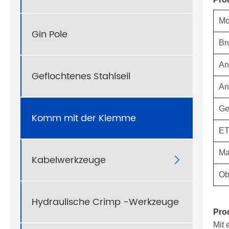
Mo
Gin Pole
Br
An
Geflochtenes Stahlseil
An
Ge
Komm mit der Klemme
ET
Ma
Kabelwerkzeuge

Ob
Hydraulische Crimp -Werkzeuge
Pro
Mit 