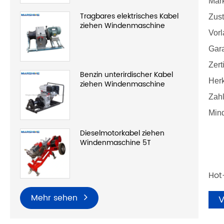
Mar
Tragbares elektrisches Kabel
Zus
ziehen Windenmaschine
Vorl
Gara
Zert
Benzin unterirdischer Kabel
Herk
ziehen Windenmaschine
Zah
Mind
Dieselmotorkabel ziehen
Windenmaschine 5T
Hot
Mehr sehen
V