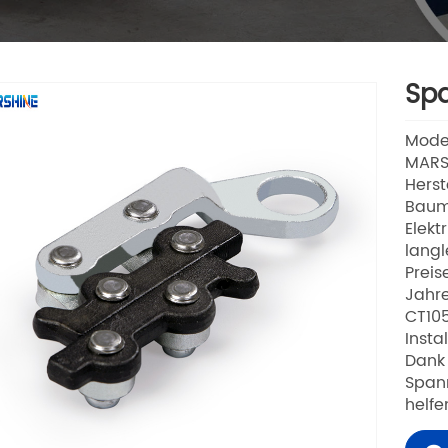
Spa
Mode
MARSH
Herst
Baum
Elekt
lang
Preis
Jahre
CT105
Insta
Dank 
Spann
helfe