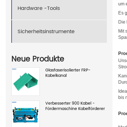
um e
Hardware -Tools
Es g
Die 
Sicherheitsinstrumente
Mit 
Span
Pro
Neue Produkte
Uns
Stro
Glasfaserisolierter FRP-
Kabelkanal
Kann
Dur
Idea
bis 
Verbesserter 900 Kabel -
Fördermaschine Kabelförderer
Pro