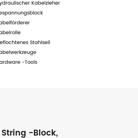
ydraulischer Kabelzieher
espannungsblock
abelförderer
abelrolle
eflochtenes Stahlseil
abelwerkzeuge
ardware -Tools
String -Block,