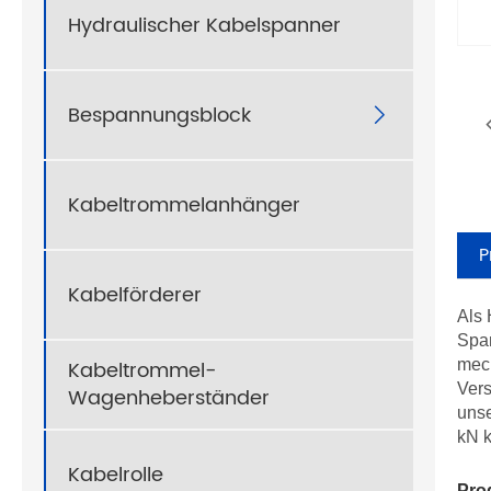
Hydraulischer Kabelspanner
Bespannungsblock

Kabeltrommelanhänger
P
Kabelförderer
Als 
Span
Kabeltrommel-
mech
Vers
Wagenheberständer
unse
kN k
Kabelrolle
Pro