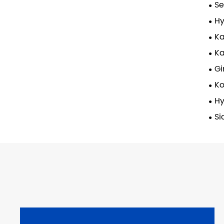
Se
Hy
K
K
Gi
K
Hy
Si