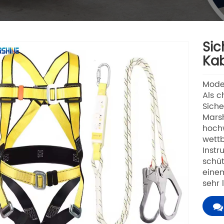
Sic
Ka
Mode
Als c
Siche
Marsh
hochw
wettb
Instr
schüt
einem
sehr 