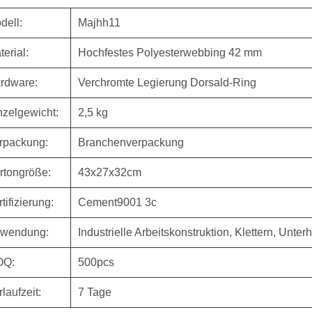
dell:
Majhh11
terial:
Hochfestes Polyesterwebbing 42 mm
rdware:
Verchromte Legierung Dorsald-Ring
nzelgewicht:
2,5 kg
rpackung:
Branchenverpackung
rtongröße:
43x27x32cm
tifizierung:
Cement9001 3c
wendung:
Industrielle Arbeitskonstruktion, Klettern, Unt
OQ:
500pcs
rlaufzeit:
7 Tage