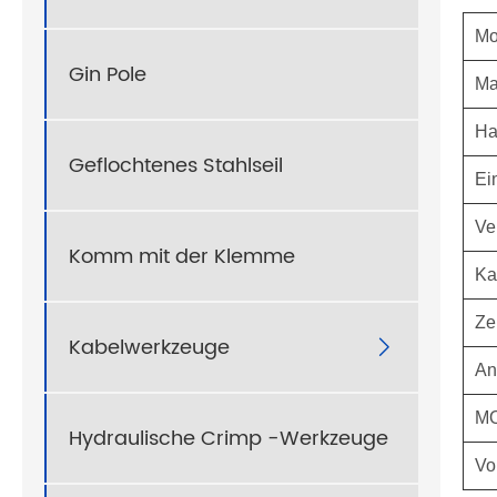
Mo
Gin Pole
Ma
Ha
Geflochtenes Stahlseil
Ei
Ve
Komm mit der Klemme
Ka
Zer
Kabelwerkzeuge

An
M
Hydraulische Crimp -Werkzeuge
Vo