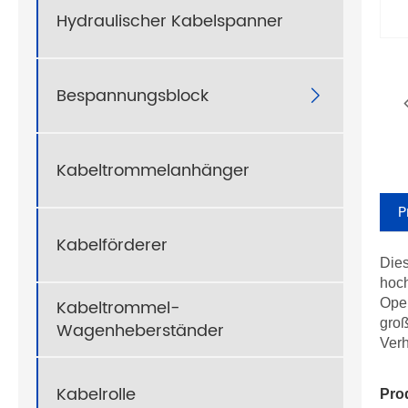
Hydraulischer Kabelspanner
Bespannungsblock

Kabeltrommelanhänger
P
Kabelförderer
Dies
hoch
Kabeltrommel-
Oper
groß
Wagenheberständer
Ver
Kabelrolle
Pro