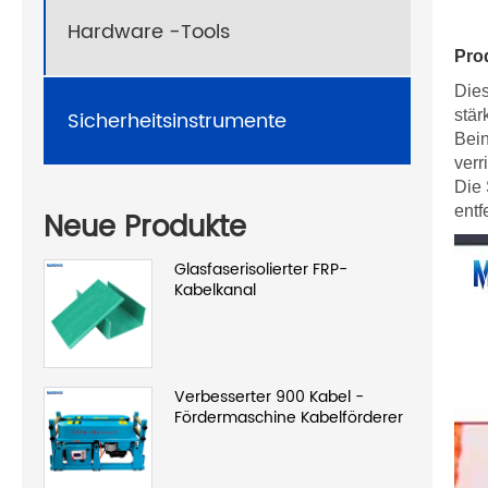
Hardware -Tools
Pro
Dies
Sicherheitsinstrumente
stär
Bein
verr
Die 
entf
Neue Produkte
Glasfaserisolierter FRP-
Kabelkanal
Verbesserter 900 Kabel -
Fördermaschine Kabelförderer