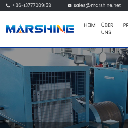
+86-13777009159
sales@marshine.net


HEIM
ÜBER
P
UNS