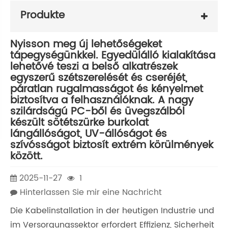
Produkte
Nyisson meg új lehetőségeket
tápegységünkkel. Egyedülálló kialakítása
lehetővé teszi a belső alkatrészek
egyszerű szétszerelését és cseréjét,
páratlan rugalmasságot és kényelmet
biztosítva a felhasználóknak. A nagy
szilárdságú PC-ből és üvegszálból
készült sötétszürke burkolat
lángállóságot, UV-állóságot és
szívósságot biztosít extrém körülmények
között.
2025-11-27
1
Hinterlassen Sie mir eine Nachricht
Die Kabelinstallation in der heutigen Industrie und
im Versorgungssektor erfordert Effizienz, Sicherheit