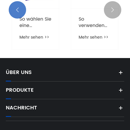
Seilmontage
MARSHINE für
an Ihrer
den Bau von


Seilwinde im
Stromleitungen
Jahr 2026?
ÜBER UNS
PRODUKTE
NACHRICHT