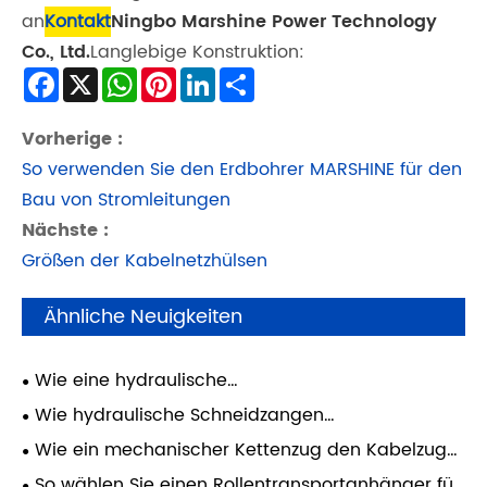
an
Kontakt
Ningbo Marshine Power Technology
Co., Ltd.
Langlebige Konstruktion:
Facebook
X
WhatsApp
Pinterest
LinkedIn
Share
Vorherige :
So verwenden Sie den Erdbohrer MARSHINE für den
Bau von Stromleitungen
Nächste :
Größen der Kabelnetzhülsen
Ähnliche Neuigkeiten
Wie eine hydraulische
Sammelschienenmaschine den Aufbau
Wie hydraulische Schneidzangen
elektrischer Schalttafeln verbessert
Hochleistungskabel handhaben
Wie ein mechanischer Kettenzug den Kabelzug
verbessert
So wählen Sie einen Rollentransportanhänger für