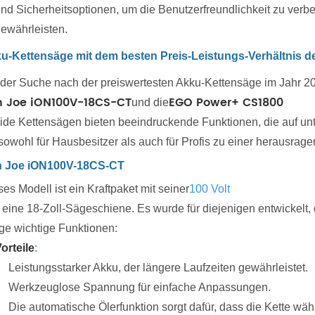
nd Sicherheitsoptionen, um die Benutzerfreundlichkeit zu verb
ewährleisten.
u-Kettensäge mit dem besten Preis-Leistungs-Verhältnis d
 der Suche nach der preiswertesten Akku-Kettensäge im Jahr 2
n Joe iON100V-18CS-CT
EGO Power+ CS1800
und die
eide Kettensägen bieten beeindruckende Funktionen, die auf un
 sowohl für Hausbesitzer als auch für Profis zu einer herausra
 Joe iON100V-18CS-CT
es Modell ist ein Kraftpaket mit seiner
100 Volt
 eine 18-Zoll-Sägeschiene. Es wurde für diejenigen entwickelt, 
ige wichtige Funktionen:
orteile
:
Leistungsstarker Akku, der längere Laufzeiten gewährleistet.
Werkzeuglose Spannung für einfache Anpassungen.
Die automatische Ölerfunktion sorgt dafür, dass die Kette wä