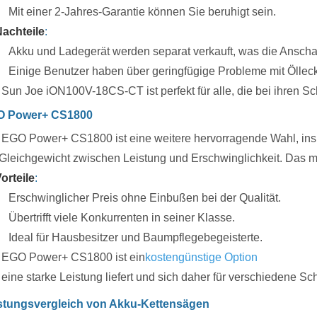
Mit einer 2-Jahres-Garantie können Sie beruhigt sein.
achteile
:
Akku und Ladegerät werden separat verkauft, was die Ansch
Einige Benutzer haben über geringfügige Probleme mit Ölleck
 Sun Joe iON100V-18CS-CT ist perfekt für alle, die bei ihren S
O Power+ CS1800
 EGO Power+ CS1800 ist eine weitere hervorragende Wahl, ins
 Gleichgewicht zwischen Leistung und Erschwinglichkeit. Das ma
orteile
:
Erschwinglicher Preis ohne Einbußen bei der Qualität.
Übertrifft viele Konkurrenten in seiner Klasse.
Ideal für Hausbesitzer und Baumpflegebegeisterte.
 EGO Power+ CS1800 ist ein
kostengünstige Option
 eine starke Leistung liefert und sich daher für verschiedene 
stungsvergleich von Akku-Kettensägen