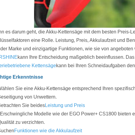
n es darum geht, die Akku-Kettensäge mit dem besten Preis-Lei
lüsselfaktoren eine Rolle. Leistung, Preis, Akkulaufzeit und Ben
 der Marke und einzigartige Funktionen, wie sie von angeboten
RSHINE
kann Ihre Entscheidung maßgeblich beeinflussen. Das
teriebetriebene Kettensäge
kann bei Ihren Schneidaufgaben de
htige Erkenntnisse
ählen Sie eine Akku-Kettensäge entsprechend Ihren spezifische
eseitigung von Unwettern.
etrachten Sie beides
Leistung und Preis
 Erschwingliche Modelle wie der EGO Power+ CS1800 bieten ei
ualität zu verzichten.
Suchen
Funktionen wie die Akkulaufzeit