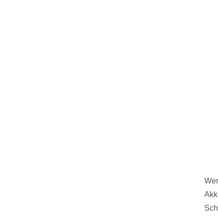
Wen
Akk
Sch