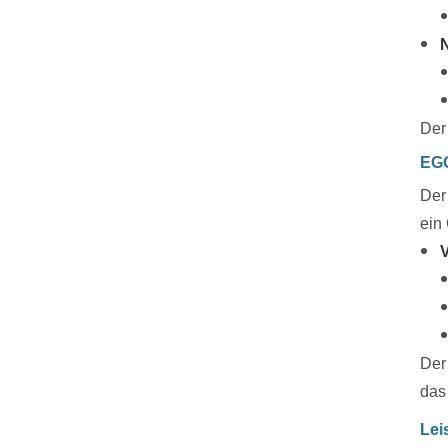
N
Der
EG
Der
ein
V
Der
das
Lei