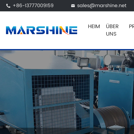
+86-13777009159
sales@marshine.net


HEIM
ÜBER
P
UNS