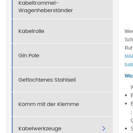
Kabeltrommel-
Wagenheberständer
Kabelrolle
Wen
Sch
Ruf
Gin Pole
MA
bat
Wic
Geflochtenes Stahlseil
W
B
Komm mit der Klemme
B
;
Q
Kabelwerkzeuge
