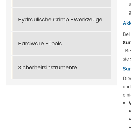
u
g
Hydraulische Crimp -Werkzeuge
Akk
Bei
Su
Hardware -Tools
. B
sie
Sicherheitsinstrumente
Sun
Dies
und
ein
V