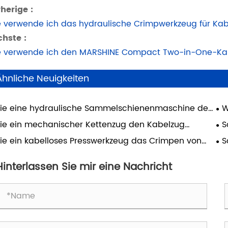
herige :
 verwende ich das hydraulische Crimpwerkzeug für Ka
hste :
 verwende ich den MARSHINE Compact Two-in-One-Ka
Ähnliche Neuigkeiten
ie eine hydraulische Sammelschienenmaschine den
W
bau elektrischer Schalttafeln verbessert
ha
ie ein mechanischer Kettenzug den Kabelzug
S
bessert
Kab
ie ein kabelloses Presswerkzeug das Crimpen von
S
eln verbessert
Ka
Hinterlassen Sie mir eine Nachricht