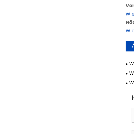
Vor
Wie
Näc
Wie
W
Auf
W
ver
W
Kab