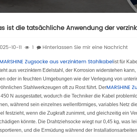
s ist die tatsächliche Anwendung der verzin
025-10-11
1
Hinterlassen Sie mir eine Nachricht
MARSHINE Zugsocke aus verzinktem Stahlkabel
ist für Ka
teht aus verzinktem Edelstahl, der Korrosion widerstehen kann
ien oder in feuchten Umgebungen wie der Verlegung von unterir
MARSHINE Zu
öhnlichen Stahlwerkzeugen oft zu Rost führt. Der
 450 N ausgestattet, wodurch die Techniker die Kabel problem
nen, während sein einzelnes wellenförmiges, variables Netz di
el festzieht, wenn die Zugkraft zunimmt, und gleichzeitig ein Ve
chädigen könnte. Die Drahtziehsocke wiegt nur 0,45 kg, was le
nsportieren, und die Ermüdung während der Installationsarbeit