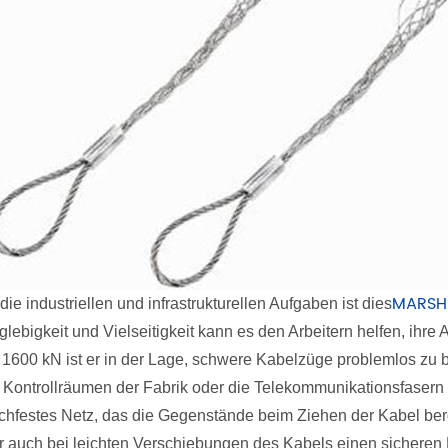
MARSHI
die industriellen und infrastrukturellen Aufgaben ist dies
lebigkeit und Vielseitigkeit kann es den Arbeitern helfen, ihre 
 1600 kN ist er in der Lage, schwere Kabelzüge problemlos zu 
 Kontrollräumen der Fabrik oder die Telekommunikationsfaser
schfestes Netz, das die Gegenstände beim Ziehen der Kabel ber
r auch bei leichten Verschiebungen des Kabels einen sicheren Ha