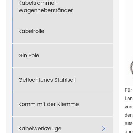
Kabeltrommel-
Wagenheberständer
Kabelrolle
Gin Pole
Geflochtenes Stahlseil
Für 
Lang
Komm mit der Klemme
von
den
rut
Kabelwerkzeuge

abe