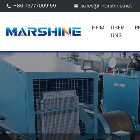
+86-13777009159
sales@marshine.net


HEIM
ÜBER
P
UNS