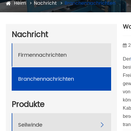
Heim
Nachricht
Branchennachrichten
Wa
Nachricht
2
Firmennachrichten
Der
bes
Fre
Branchennachrichten
gew
von
kön
Produkte
Kab
bes
Seilwinde

tra