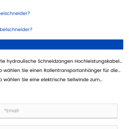
belschneider?
belschneider?
ie hydraulische Schneidzangen Hochleistungskabel
ndhaben
o wählen Sie einen Rollentransportanhänger für die
elinstallation aus
o wählen Sie eine elektrische Seilwinde zum
belziehen aus