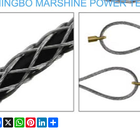
Facebook
X
WhatsApp
Pinterest
LinkedIn
Share