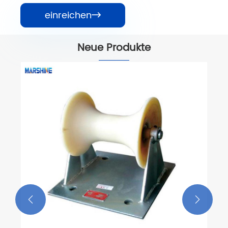
einreichen

Neue Produkte
Doppelseil-Sy
Seilwinde
Mehr sehen >>

