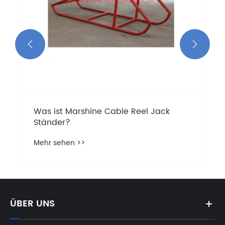


ÜBER UNS