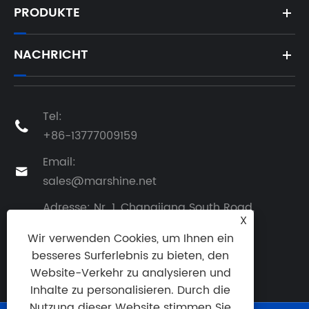
PRODUKTE
NACHRICHT
Tel:

+86-13777009159
Email:

sales@marshine.net
Adresse: Nr. 1, Changjiang South Road,

X
Beilun, Ningbo, Zhejiang, China
Wir verwenden Cookies, um Ihnen ein
besseres Surferlebnis zu bieten, den
Website-Verkehr zu analysieren und
Inhalte zu personalisieren. Durch die
Nutzung dieser Website stimmen Sie