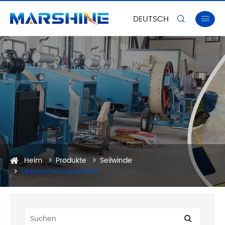
DEUTSCH


Heim
Produkte
Seilwinde
Elektrische Kabelwinde