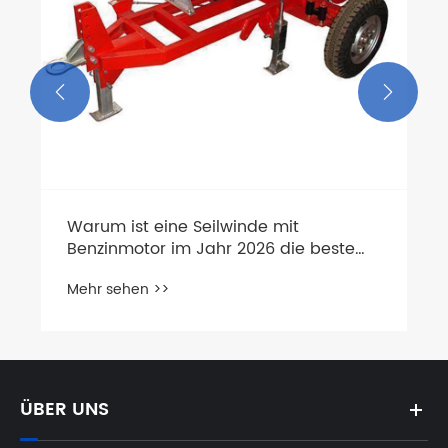


ÜBER UNS