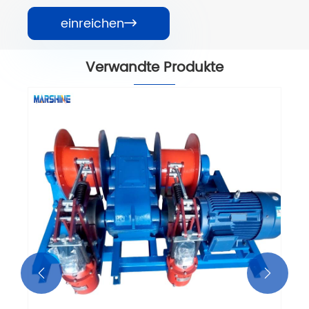
einreichen

Verwandte Produkte
Schnell, einziehbares elektrisches
Kabel zieht Winchmaschine
Mehr sehen >>

