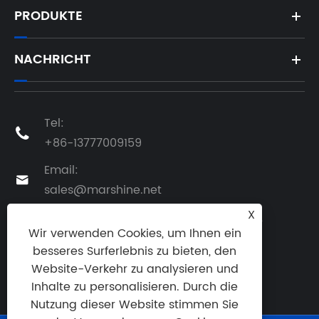
PRODUKTE
NACHRICHT
Tel:

+86-13777009159
Email:

sales@marshine.net
X
Adresse: Nr. 1, Changjiang South Road,

Wir verwenden Cookies, um Ihnen ein
Beilun, Ningbo, Zhejiang, China
besseres Surferlebnis zu bieten, den
Website-Verkehr zu analysieren und
Inhalte zu personalisieren. Durch die
Nutzung dieser Website stimmen Sie