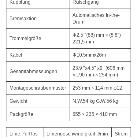
Kupplung
Rutschgang
Automatisches In-the-
Bremsaktion
Drum
Φ2,5 "(88) mm × (8,8")
Trommelgröße
221,5 mm
Kabel
Φ10.5mmx26m
23,9 "x4,5" x9 "(606 mm
Gesamtabmessungen
× 190 mm × 254 mm)
Montageschraubenmuster
253 mm × 114 mm φ12
Gewicht
N.W.54 kg G.W.56 kg
Packgröße
655 × 235 × 410 mm
Linie Pull lbs
Liniengeschwindigkeit ft/min
Strom